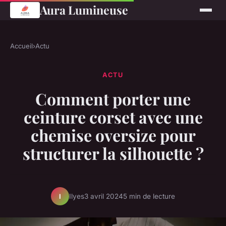
Aura Lumineuse
Accueil
›
Actu
ACTU
Comment porter une
ceinture corset avec une
chemise oversize pour
structurer la silhouette ?
Ilyes
3 avril 2024
5 min de lecture
I