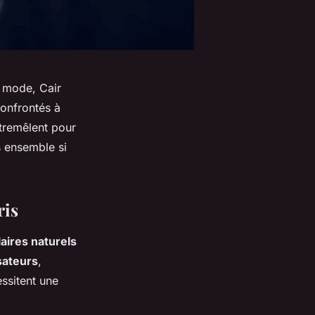
e mode, Cair
confrontés à
ntremêlent pour
s ensemble si
ris
laires naturels
sateurs
,
ssitent une