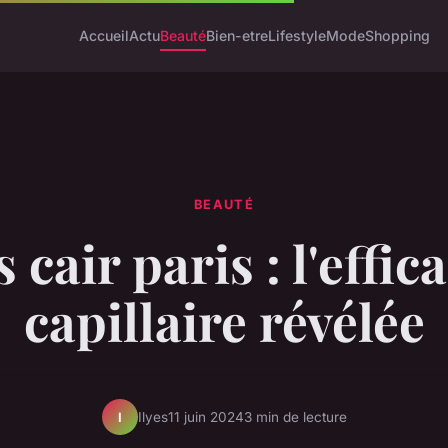
Accueil
Actu
Beauté
Bien-etre
Lifestyle
Mode
Shopping
BEAUTÉ
 cair paris : l'effic
capillaire révélée
Ilyes
11 juin 2024
3 min de lecture
I