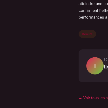
atteindre une co
confirment l'eff
performances à 
Beauté
EC
I
Il
← Voir tous les a