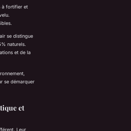
à fortifier et
velu.
ibles.
air se distingue
5% naturels.
ations et de la
vironnement,
our se démarquer
tique et
férent. Leur