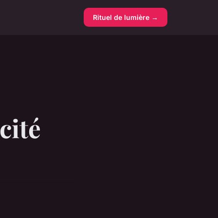
Rituel de lumière →
acité