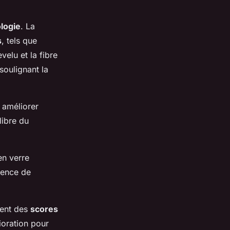
logie
. La
s
, tels que
velu et la fibre
 soulignant la
r améliorer
libre du
en verre
sence de
nent des
scores
ioration pour