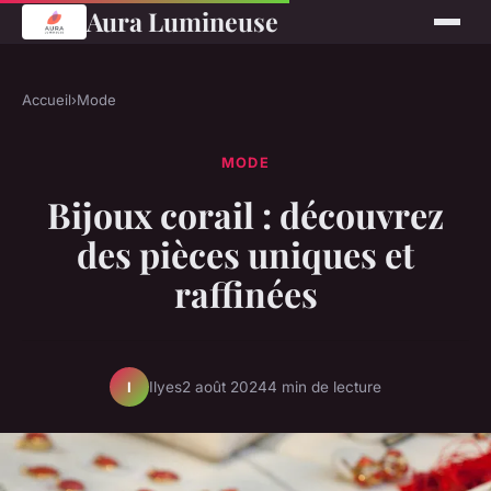
Aura Lumineuse
Accueil
›
Mode
MODE
Bijoux corail : découvrez
des pièces uniques et
raffinées
Ilyes
2 août 2024
4 min de lecture
I