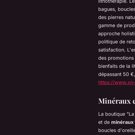
lithothérapie. L
bagues, boucles 
des pierres natu
gamme de produi
approche holisti
politique de ret
satisfaction. L'
des promotions 
bienfaits de la 
dépassant 50 €, 
https://www.xn-
Minéraux e
La boutique "La
et de
minéraux 
boucles d'oreill