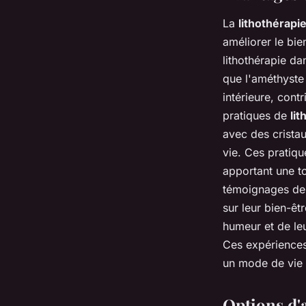
La
lithothérapi
améliorer le bie
lithothérapie da
que l'améthyste 
intérieure, cont
pratiques de
li
avec des cristau
vie. Ces pratiqu
apportant une to
témoignages de c
sur leur bien-êt
humeur et de le
Ces expériences 
un mode de vie 
Options d'a