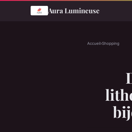
Aura Lumineuse
Accueil
›
Shopping
lit
bi