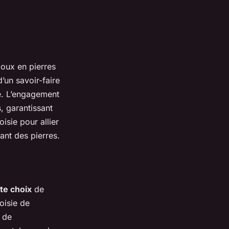
joux en pierres
’un savoir-faire
ie. L’engagement
s, garantissant
sie pour allier
nant des pierres.
te choix
de
oisie de
 de