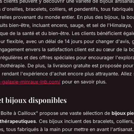
es clients peuvent y découvrir une variété de bijoux artisana
d'oreilles, bracelets, colliers, et pendentifs, tous fabriqué
relles provenant du monde entier. En plus des bijoux, la bo
ts bien-être, incluant encens, sauge, et sel de l'Himalaya
que de la santé et du bien-être. Les clients bénéficient éga
our flexible, avec un délai de 14 jours pour changer d'avis, 
engagement envers la satisfaction client est au cœur de la b
régulières et des offres spéciales pour encourager l'explor
lithothérapie. De plus, la livraison gratuite est proposée p
rendant l'expérience d'achat encore plus attrayante. Allez s
-galaxie-minraux-lnb.com/
pour en savoir plus.
t bijoux disponibles
 Boite à Cailloux" propose une vaste sélection de
bijoux pi
thérapeutiques
. Ces bijoux incluent des bracelets, colliers
es, tous fabriqués à la main pour mettre en avant l'artisanat.