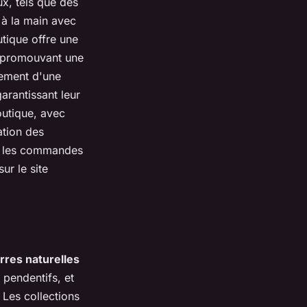
ux, tels que des
s à la main avec
utique offre une
, promouvant une
lement d'une
garantissant leur
outique, avec
ation des
our les commandes
ur le site
erres naturelles
, pendentifs, et
 Les collections