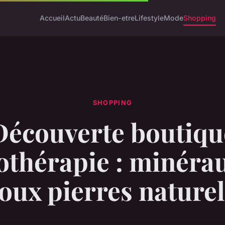
Accueil
Actu
Beauté
Bien-etre
Lifestyle
Mode
Shopping
SHOPPING
Découverte boutiqu
hothérapie : minérau
joux pierres naturel