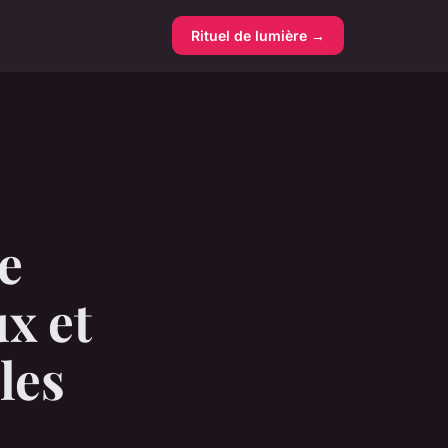
Rituel de lumière →
e
x et
les