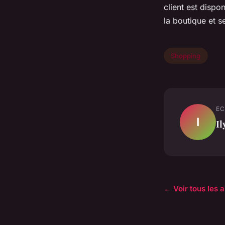
client est dispo
la boutique et s
Shopping
EC
I
Il
← Voir tous les 