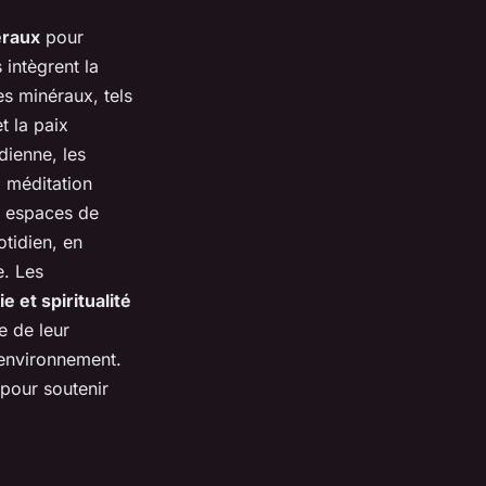
éraux
pour
intègrent la
es minéraux, tels
t la paix
dienne, les
a méditation
es espaces de
otidien, en
e. Les
e et spiritualité
e de leur
 environnement.
 pour soutenir