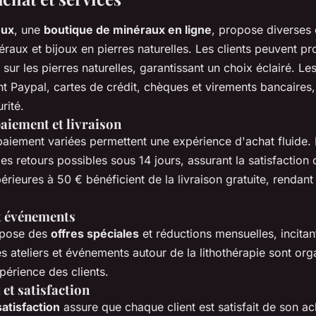
oux
, une
boutique de minéraux en ligne
, propose diverses
raux et bijoux en pierres naturelles. Les clients peuvent pro
 sur les pierres naturelles, garantissant un choix éclairé. 
t Paypal, cartes de crédit, chèques et virements bancaires,
urité.
aiement et livraison
paiement variées permettent une expérience d'achat fluide. 
des retours possibles sous 14 jours, assurant la satisfaction c
eures à 50 € bénéficient de la livraison gratuite, rendant
t événements
opose des
offres spéciales
et réductions mensuelles, incitan
es ateliers et événements autour de la lithothérapie sont org
xpérience des clients.
 et satisfaction
satisfaction
assure que chaque client est satisfait de son a