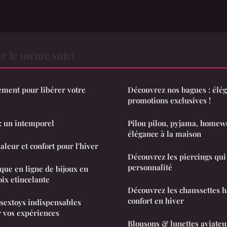
r le même sujet
tement pour libérer votre
Découvrez nos bagues : élég
promotions exclusives !
: un intemporel
Pilou pilou, pyjama, homewe
élégance à la maison
haleur et confort pour l'hiver
Découvrez les piercings qui
personnalité
que en ligne de bijoux en
oix etincelante
Découvrez les chaussettes ha
confort en hiver
 sextoys indispensables
 vos expériences
Blousons & lunettes aviateur