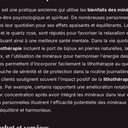
e
est une pratique ancienne qui utilise les
bienfaits des min
n-être psychologique et spirituel. De nombreuses personnes 
ns leur quotidien pour ses effets apaisants et équilibrants. L
et le quartz rose, sont réputés pour favoriser la relaxation e
ribuant ainsi à une meilleure santé mentale. Dans la vie quoti
thothérapie
incluent le port de bijoux en pierres naturelles, l
x, et l'utilisation de minéraux pour harmoniser l'énergie d
es permettent d'incorporer facilement la lithothérapie au qu
uche de sérénité et de protection dans la routine journalièr
lients soulignent souvent l'impact positif de la
lithothérapi
re. Par exemple, certains rapportent une amélioration notabl
ur concentration après avoir intégré les minéraux dans leur
personnelles illustrent l'efficacité potentielle des minéraux
équilibré et harmonieux.
chat et services