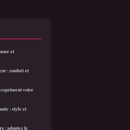
ance et
ar : confort et
 expriment votre
ute : style et
s : adoptez le