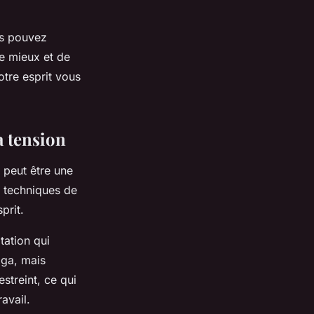
us pouvez
le mieux et de
otre esprit vous
a tension
 peut être une
s techniques de
prit.
tation qui
oga, mais
streint, ce qui
avail.