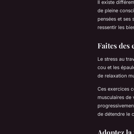
Il existe différ
de pleine consci
pensées et ses s
ressentir les bie
Faites des 
Le stress au tra
cou et les épau
de relaxation mu
Ces exercices co
musculaires de 
progressivement 
de détendre le co
Adoptez la