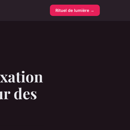
Rituel de lumière →
xation
ur des