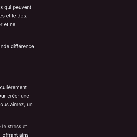
es qui peuvent
s et le dos.
r et ne
ande différence
iculièrement
pour créer une
vous aimez, un
 le stress et
 offrant ainsi