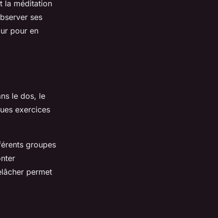
t la méditation
observer ses
our pour en
ns le dos, le
ques exercices
fférents groupes
nter
relâcher permet