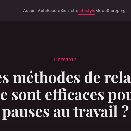
Accueil
Actu
Beauté
Bien-etre
Lifestyle
Mode
Shopping
LIFESTYLE
es méthodes de rela
e sont efficaces po
pauses au travail ?