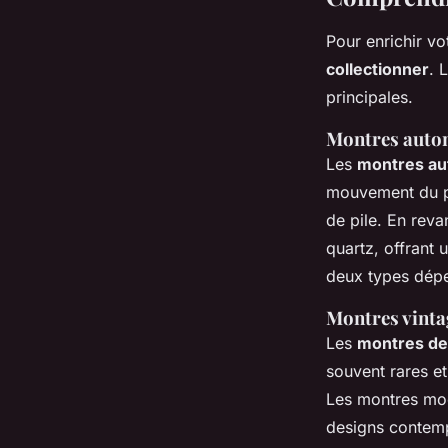
Pour enrichir vot
collectionner
. 
principales.
Montres autom
Les
montres au
mouvement du po
de pile. En reva
quartz, offrant 
deux types dépe
Montres vinta
Les
montres de 
souvent rares et
Les montres mod
designs contempo