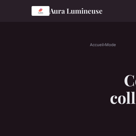
Aura Lumineuse
Accueil
›
Mode
C
col