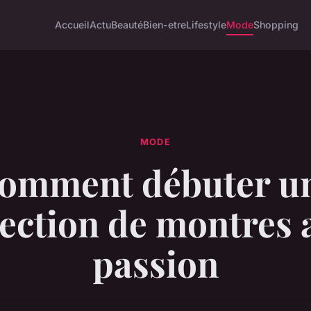
Accueil
Actu
Beauté
Bien-etre
Lifestyle
Mode
Shopping
MODE
omment débuter u
lection de montres 
passion