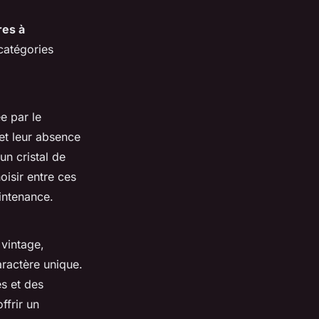
res à
catégories
e par le
et leur absence
un cristal de
oisir entre ces
intenance.
vintage,
aractère unique.
s et des
ffrir un