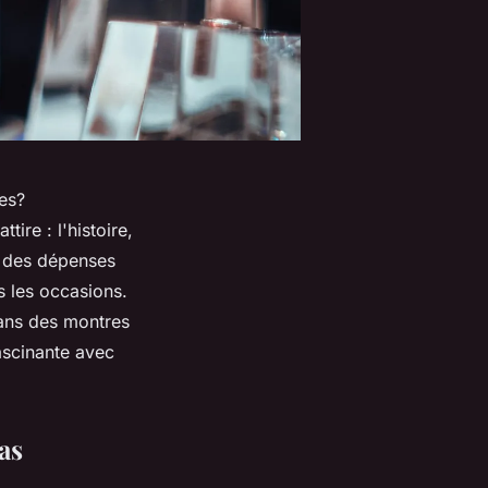
es?
ire : l'histoire,
er des dépenses
s les occasions.
dans des montres
scinante avec
as