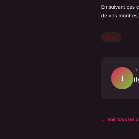
En suivant ces c
de vos montres, 
Mode
EC
I
Il
← Voir tous les 