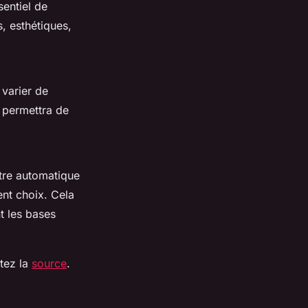
ssentiel de
, esthétiques,
 varier de
s permettra de
tre automatique
ent choix. Cela
t les bases
tez la
source
.