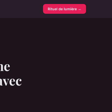
Rituel de lumière →
ne
avec