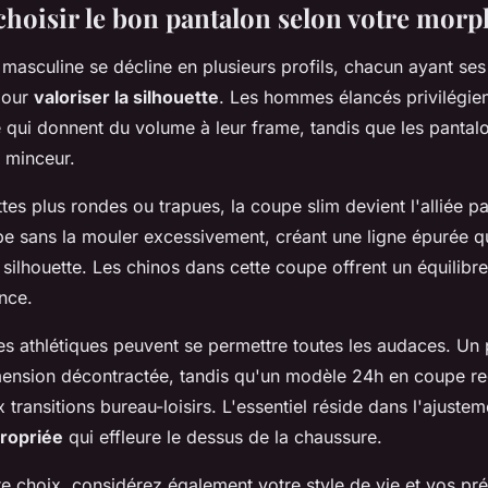
oisir le bon pantalon selon votre morp
masculine se décline en plusieurs profils, chacun ayant se
pour
valoriser la silhouette
. Les hommes élancés privilégie
 qui donnent du volume à leur frame, tandis que les pantalo
r minceur.
ttes plus rondes ou trapues, la coupe slim devient l'alliée par
mbe sans la mouler excessivement, créant une ligne épurée q
 silhouette. Les chinos dans cette coupe offrent un équilibre
nce.
s athlétiques peuvent se permettre toutes les audaces. Un
ension décontractée, tandis qu'un modèle 24h en coupe re
transitions bureau-loisirs. L'essentiel réside dans l'ajustemen
ropriée
qui effleure le dessus de la chaussure.
re choix, considérez également votre style de vie et vos pr