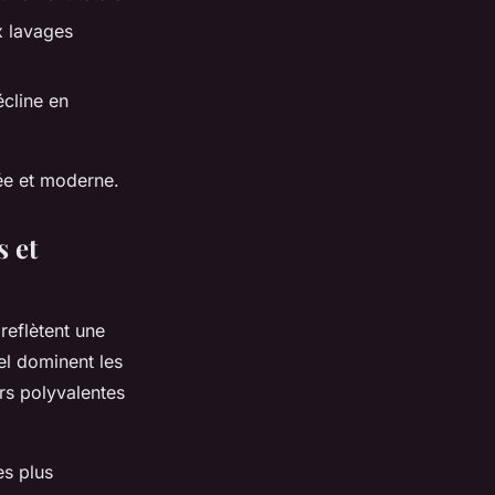
x lavages
écline en
ée et moderne.
 et
reflètent une
el dominent les
rs polyvalentes
es plus