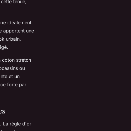
cette tenue,
arie idéalement
ce apportent une
ok urbain.
igé.
 coton stretch
ocassins ou
nte et un
èce forte par
es
 La règle d'or