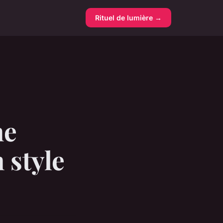
Rituel de lumière →
me
 style