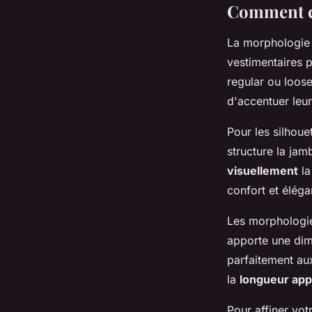
Comment ch
La morphologie 
vestimentaires 
regular ou loose
d'accentuer leu
Pour les silhoue
structure la ja
visuellement
la
confort et éléga
Les morphologie
apporte une dim
parfaitement aux 
la
longueur app
Pour affiner vot