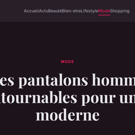
Accueil
Actu
Beauté
Bien-etre
Lifestyle
Mode
Shopping
MODE
es pantalons hom
tournables pour un
moderne