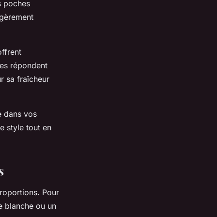
s poches
égèrement
ffrent
lées répondent
r sa fraîcheur
e dans vos
e style tout en
s
proportions. Pour
e blanche ou un