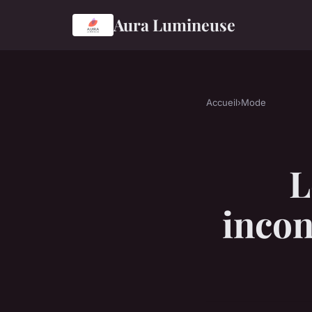
Aura Lumineuse
Accueil
›
Mode
L
incon