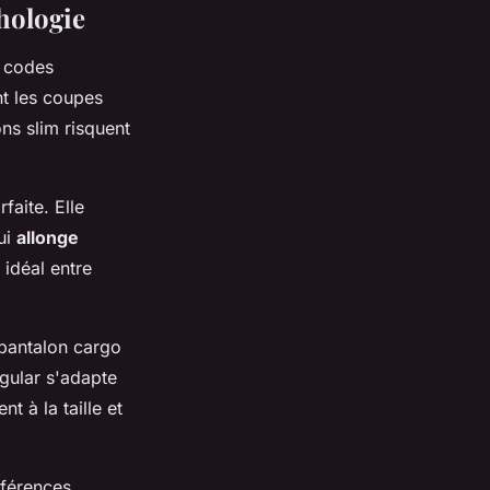
hologie
s codes
nt les coupes
ns slim risquent
faite. Elle
ui
allonge
 idéal entre
 pantalon cargo
gular s'adapte
t à la taille et
éférences