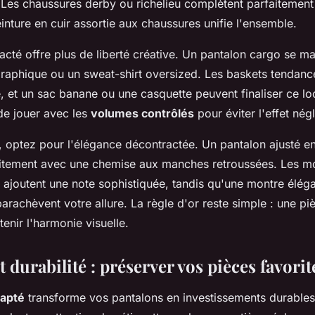
 Les chaussures derby ou richelieu complètent parfaitement 
inture en cuir assortie aux chaussures unifie l'ensemble.
acté offre plus de liberté créative. Un pantalon cargo se m
 graphique ou un sweat-shirt oversized. Les baskets tendan
 et un sac banane ou une casquette peuvent finaliser ce lo
de jouer avec les
volumes contrôlés
pour éviter l'effet négl
, optez pour l'élégance décontractée. Un pantalon ajusté en
itement avec une chemise aux manches retroussées. Les m
 ajoutent une note sophistiquée, tandis qu'une montre éléga
arachèvent votre allure. La règle d'or reste simple : une pi
enir l'harmonie visuelle.
t durabilité : préserver vos pièces favorit
dapté
transforme vos pantalons en investissements durables.