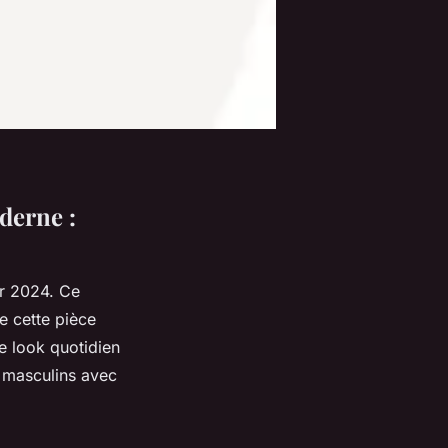
derne :
r 2024. Ce
e cette pièce
e look quotidien
s masculins avec